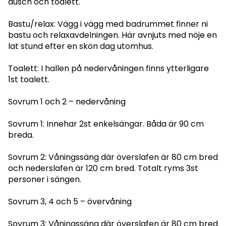
dusch och toalett.
Bastu/relax: Vägg i vägg med badrummet finner ni
bastu och relaxavdelningen. Här avnjuts med nöje en
lat stund efter en skön dag utomhus.
Toalett: I hallen på nedervåningen finns ytterligare
1st toalett.
Sovrum 1 och 2 – nedervåning
Sovrum 1: Innehar 2st enkelsängar. Båda är 90 cm
breda.
Sovrum 2: Våningssäng där överslafen är 80 cm bred
och nederslafen är 120 cm bred. Totalt ryms 3st
personer i sängen.
Sovrum 3, 4 och 5 – övervåning
Sovrum 3: Våningssäng där överslafen är 80 cm bred