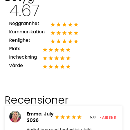
4.67
Noggrannhet
Kommunikation
Renlighet
Plats
Incheckning
Värde
Recensioner
Emma,
July
5.0
• AIRBNB
2026
Härligt hus med fantastisk utsikt.