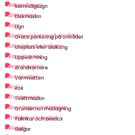
Mikrovågsugn
Diskmaskin
Ugn
Gratis parkering på området
Uteplats eller balkong
Uppvärmning
Brandvarnare
Varmvatten
Kök
Tvättmaskin
Grunderna i matlagning
Tallrikar och bestick
Galgar