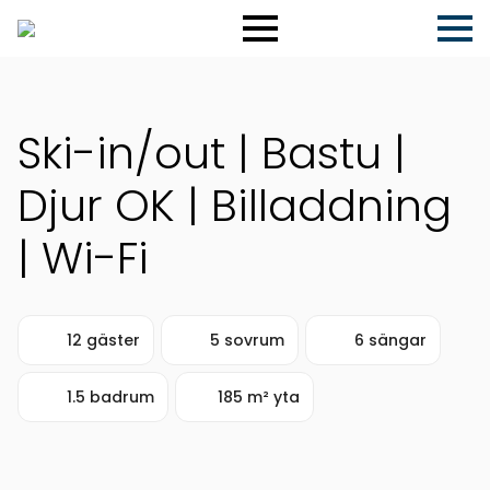
Ski-in/out | Bastu |
Djur OK | Billaddning
| Wi-Fi
12 gäster
5 sovrum
6 sängar
1.5 badrum
185 m² yta