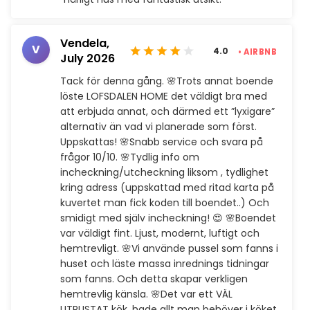
Vendela,
V
4.0
• AIRBNB
July 2026
Tack för denna gång. 🌸Trots annat boende
löste LOFSDALEN HOME det väldigt bra med
att erbjuda annat, och därmed ett ”lyxigare”
alternativ än vad vi planerade som först.
Uppskattas! 🌸Snabb service och svara på
frågor 10/10. 🌸Tydlig info om
incheckning/utcheckning liksom , tydlighet
kring adress (uppskattad med ritad karta på
kuvertet man fick koden till boendet..) Och
smidigt med själv incheckning! 😍 🌸Boendet
var väldigt fint. Ljust, modernt, luftigt och
hemtrevligt. 🌸Vi använde pussel som fanns i
huset och läste massa inrednings tidningar
som fanns. Och detta skapar verkligen
hemtrevlig känsla. 🌸Det var ett VÄL
UTRUSTAT kök, hade allt man behöver i köket