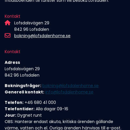
fritidsboenden till turister som vill besöka Lofsdalen.
Kontakt
Lofsdalsvägen 29
842 96 Lofsdalen
bokning@lofsdalenhome.se
Kontakt
Adress
Lofsdalsvägen 29
842 96 Lofsdalen
Bokningsfrågor:
bokning@lofsdalenhome.se
Generell kontakt:
info@lofsdalenhome.se
Telefon:
+46 680 41 000
Telefontider:
Alla dagar 09-16
Jour:
Dygnet runt
OBS: Hanterar endast akuta, kritiska ärenden gällande
värme, vatten och el. Övriga ärenden hänvisas till e-post.