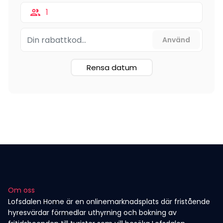
1
Rensa datum
Om oss
Lofsdalen Home är en onlinemarknadsplats där fristående
hyresvärdar förmedlar uthyrning och bokning av