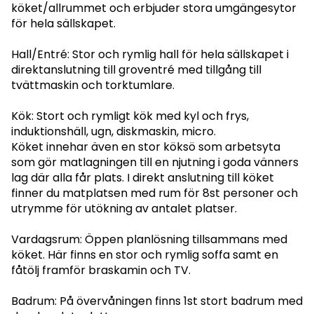
köket/allrummet och erbjuder stora umgängesytor
för hela sällskapet.
Hall/Entré: Stor och rymlig hall för hela sällskapet i
direktanslutning till groventré med tillgång till
tvättmaskin och torktumlare.
Kök: Stort och rymligt kök med kyl och frys,
induktionshäll, ugn, diskmaskin, micro.
Köket innehar även en stor köksö som arbetsyta
som gör matlagningen till en njutning i goda vänners
lag där alla får plats. I direkt anslutning till köket
finner du matplatsen med rum för 8st personer och
utrymme för utökning av antalet platser.
Vardagsrum: Öppen planlösning tillsammans med
köket. Här finns en stor och rymlig soffa samt en
fåtölj framför braskamin och TV.
Badrum: På övervåningen finns 1st stort badrum med