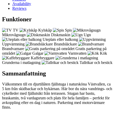
Availability
Reviews
Funktioner
TV
Kylskåp
Spis
Mikrovågsugn
Diskmaskin
Ugn
Uteplats eller balkong
Uppvärmning
Brandsläckare
Brandvarnare
Gratis parkering på
området
Galgar
Varmvatten
Kök
Kaffebryggare
Grunderna i matlagning
Tallrikar och bestick
Sammanfattning
Välkommen till en djurtillåten fjällstuga i natursköna Västvallen, ca
5 km från skidbackar och bykärnan. Här bor du nära vandrings- och
cykelleder med fjällutsikt från terrassen. Stugan har bastu,
braskamin, två vardagsrum och plats för hela familjen – perfekt för
avkoppling efter en dag i naturen. Parkering med motorvärmare
finns.