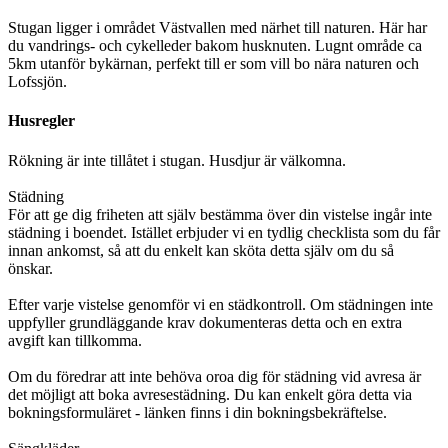
Stugan ligger i området Västvallen med närhet till naturen. Här har
du vandrings- och cykelleder bakom husknuten. Lugnt område ca
5km utanför bykärnan, perfekt till er som vill bo nära naturen och
Lofssjön.
Husregler
Rökning är inte tillåtet i stugan. Husdjur är välkomna.
Städning
För att ge dig friheten att själv bestämma över din vistelse ingår inte
städning i boendet. Istället erbjuder vi en tydlig checklista som du får
innan ankomst, så att du enkelt kan sköta detta själv om du så
önskar.
Efter varje vistelse genomför vi en städkontroll. Om städningen inte
uppfyller grundläggande krav dokumenteras detta och en extra
avgift kan tillkomma.
Om du föredrar att inte behöva oroa dig för städning vid avresa är
det möjligt att boka avresestädning. Du kan enkelt göra detta via
bokningsformuläret - länken finns i din bokningsbekräftelse.