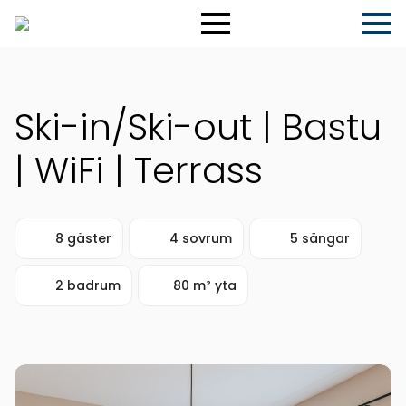
Ski-in/Ski-out | Bastu
| WiFi | Terrass
8 gäster
4 sovrum
5 sängar
2 badrum
80 m² yta