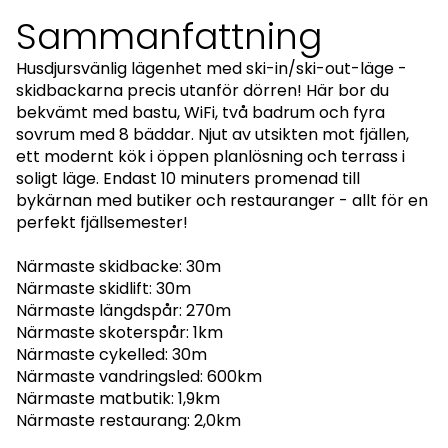
Sammanfattning
Husdjursvänlig lägenhet med ski-in/ski-out-läge -
skidbackarna precis utanför dörren! Här bor du
bekvämt med bastu, WiFi, två badrum och fyra
sovrum med 8 bäddar. Njut av utsikten mot fjällen,
ett modernt kök i öppen planlösning och terrass i
soligt läge. Endast 10 minuters promenad till
bykärnan med butiker och restauranger - allt för en
perfekt fjällsemester!
Närmaste skidbacke: 30m
Närmaste skidlift: 30m
Närmaste längdspår: 270m
Närmaste skoterspår: 1km
Närmaste cykelled: 30m
Närmaste vandringsled: 600km
Närmaste matbutik: 1,9km
Närmaste restaurang: 2,0km