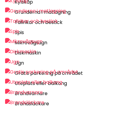
Kylskåp
Grunderna i matlagning
Tallrikar och bestick
Spis
Mikrovågsugn
Diskmaskin
Ugn
Gratis parkering på området
Uteplats eller balkong
Brandvarnare
Brandsläckare