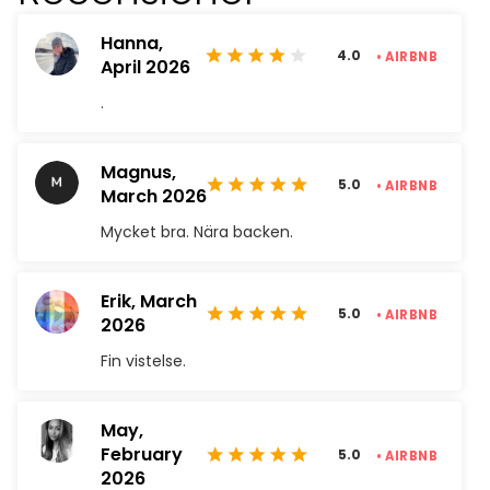
Hanna,
4.0
• AIRBNB
April 2026
.
Magnus,
5.0
• AIRBNB
March 2026
Mycket bra. Nära backen.
Erik,
March
5.0
• AIRBNB
2026
Fin vistelse.
May,
February
5.0
• AIRBNB
2026