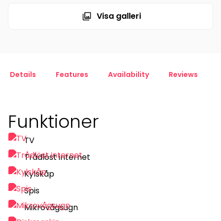
Visa galleri
Details
Features
Availability
Reviews
Funktioner
TV
Trådlöst internet
Kylskåp
Spis
Mikrovågsugn