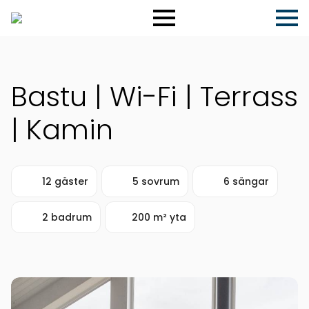
Bastu | Wi-Fi | Terrass
| Kamin
12 gäster
5 sovrum
6 sängar
2 badrum
200 m² yta