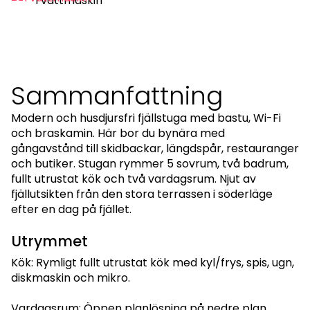
Tvättmaskin
Sammanfattning
Modern och husdjursfri fjällstuga med bastu, Wi-Fi
och braskamin. Här bor du bynära med
gångavstånd till skidbackar, längdspår, restauranger
och butiker. Stugan rymmer 5 sovrum, två badrum,
fullt utrustat kök och två vardagsrum. Njut av
fjällutsikten från den stora terrassen i söderläge
efter en dag på fjället.
Utrymmet
Kök: Rymligt fullt utrustat kök med kyl/frys, spis, ugn,
diskmaskin och mikro.
Vardagsrum: Öppen planlösning på nedre plan