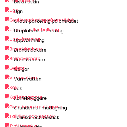
Diskmaskin
Ugn
Gratis parkering på området
Uteplats eller balkong
Uppvärmning
Brandsläckare
Brandvarnare
Galgar
Varmvatten
Kök
Kaffebryggare
Grunderna i matlagning
Tallrikar och bestick