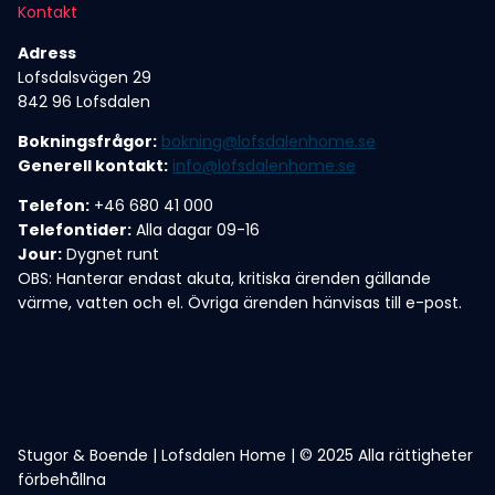
Kontakt
Adress
Lofsdalsvägen 29
842 96 Lofsdalen
Bokningsfrågor:
bokning@lofsdalenhome.se
Generell kontakt:
info@lofsdalenhome.se
Telefon:
+46 680 41 000
Telefontider:
Alla dagar 09-16
Jour:
Dygnet runt
OBS: Hanterar endast akuta, kritiska ärenden gällande
värme, vatten och el. Övriga ärenden hänvisas till e-post.
Stugor & Boende | Lofsdalen Home | © 2025 Alla rättigheter
förbehållna