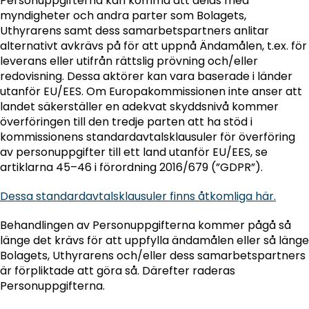
Personuppgifterna kan komma att delas med
myndigheter och andra parter som Bolagets,
Uthyrarens samt dess samarbetspartners anlitar
alternativt avkrävs på för att uppnå Ändamålen, t.ex. för
leverans eller utifrån rättslig prövning och/eller
redovisning. Dessa aktörer kan vara baserade i länder
utanför EU/EES. Om Europakommissionen inte anser att
landet säkerställer en adekvat skyddsnivå kommer
överföringen till den tredje parten att ha stöd i
kommissionens standardavtalsklausuler för överföring
av personuppgifter till ett land utanför EU/EES, se
artiklarna 45–46 i förordning 2016/679 (”GDPR”).
Dessa standardavtalsklausuler finns åtkomliga här.
Behandlingen av Personuppgifterna kommer pågå så
länge det krävs för att uppfylla ändamålen eller så länge
Bolagets, Uthyrarens och/eller dess samarbetspartners
är förpliktade att göra så. Därefter raderas
Personuppgifterna.