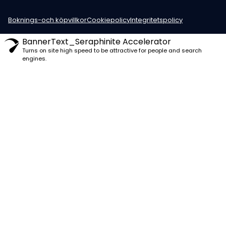
Boknings-och köpvillkor
Cookiepolicy
Integritetspolicy
BannerText_Seraphinite Accelerator
Turns on site high speed to be attractive for people and search
engines.