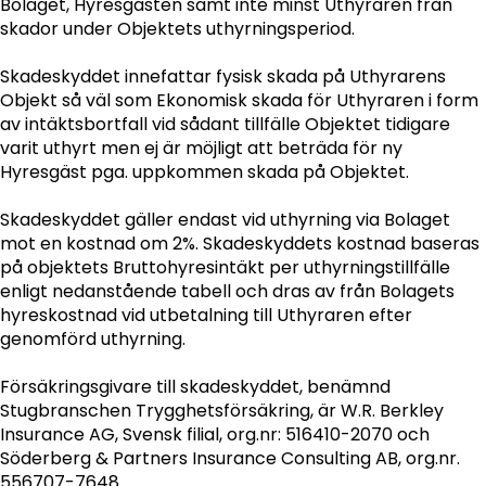
Bolaget, Hyresgästen samt inte minst Uthyraren från
skador under Objektets uthyrningsperiod.
Skadeskyddet innefattar fysisk skada på Uthyrarens
Objekt så väl som Ekonomisk skada för Uthyraren i form
av intäktsbortfall vid sådant tillfälle Objektet tidigare
varit uthyrt men ej är möjligt att beträda för ny
Hyresgäst pga. uppkommen skada på Objektet.
Skadeskyddet gäller endast vid uthyrning via Bolaget
mot en kostnad om 2%. Skadeskyddets kostnad baseras
på objektets Bruttohyresintäkt per uthyrningstillfälle
enligt nedanstående tabell och dras av från Bolagets
hyreskostnad vid utbetalning till Uthyraren efter
genomförd uthyrning.
Försäkringsgivare till skadeskyddet, benämnd
Stugbranschen Trygghetsförsäkring, är W.R. Berkley
Insurance AG, Svensk filial, org.nr: 516410-2070 och
Söderberg & Partners Insurance Consulting AB, org.nr.
556707-7648.