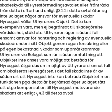
skadeskydd till Hyresförmedlingsavtalet eller frånträda
från detta i efterhand enligt §3.2.2 i detta avtal åtar sig
inte Bolaget något ansvar för eventuella skador
Hyresgäst vållar Uthyrarens Objekt. Detta kan
exempelvis vara, men ej begränsat till, skadegörelse,
vårdslöshet, stöld etc. Uthyraren äger i sådant fall
ensamt ansvar för hantering och reglering av eventuella
skadeärenden i sitt Objekt genom egen försäkring eller
på egen bekostnad. Skador som uppmärksammas
Uthyraren via Bolaget som är i sådan omfattning att
Objektet inte anses vara möjligt att beträda för
Hyresgäst åtgärdas om möjligt av Uthyraren, i annat fall
omlokaliseras Hyresgästen. I det fall skada inte är av
sådan art att Hyresgäst inte kan beträda Objektet men
funktionen pga. detta är begränsad äger Bolaget rätt
att utge kompensation till Hyresgäst motsvarande
skadans art enligt §4.3 till detta avtal.