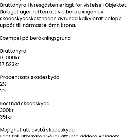
Bruttohyra Hyresgästen erlagt för vistelse i Objektet.
Bolaget äger rätten att vid beräkningen av
skadeskyddskostnaden avrunda kalkylerat belopp
uppåt till närmaste jämn krona.
Exempel på beräkningsgrund
Bruttohyra
15 000kr
17 523kr
Procentsats skadeskydd
2%
2%
Kostnad skadeskydd
300kr
351kr
Möjlighet att avstå skadeskydd
I det fall Uthyraren väljer att inte addera Bolagets