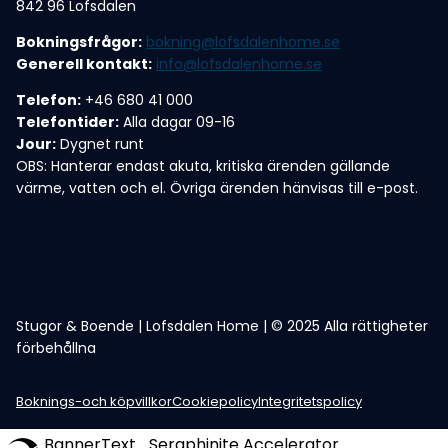
842 96 Lofsdalen
Bokningsfrågor:
bokning@lofsdalenhome.se
Generell kontakt:
info@lofsdalenhome.se
Telefon:
+46 680 41 000
Telefontider:
Alla dagar 09-16
Jour:
Dygnet runt
OBS: Hanterar endast akuta, kritiska ärenden gällande
värme, vatten och el. Övriga ärenden hänvisas till e-post.
Stugor & Boende | Lofsdalen Home | © 2025 Alla rättigheter
förbehållna
Boknings-och köpvillkor
Cookiepolicy
Integritetspolicy
BannerText_Seraphinite Accelerator