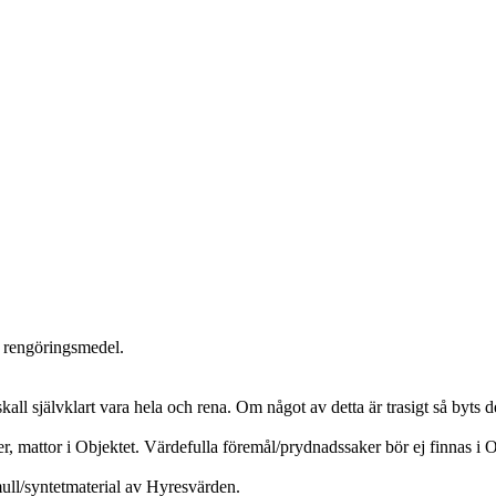
h rengöringsmedel.
all självklart vara hela och rena. Om något av detta är trasigt så byts de
mattor i Objektet. Värdefulla föremål/prydnadssaker bör ej finnas i O
ull/syntetmaterial av Hyresvärden.