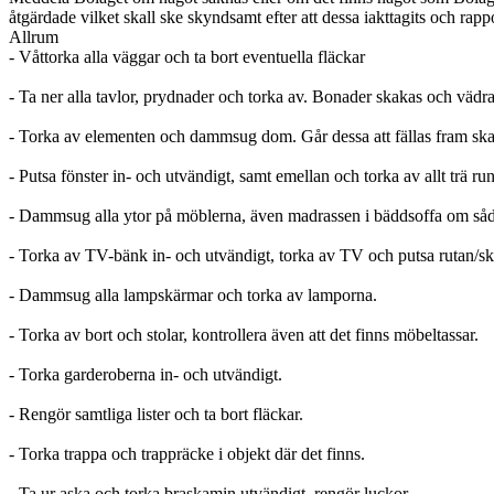
åtgärdade vilket skall ske skyndsamt efter att dessa iakttagits och rappo
Allrum
- Våttorka alla väggar och ta bort eventuella fläckar
- Ta ner alla tavlor, prydnader och torka av. Bonader skakas och vädr
- Torka av elementen och dammsug dom. Går dessa att fällas fram skal
- Putsa fönster in- och utvändigt, samt emellan och torka av allt trä ru
- Dammsug alla ytor på möblerna, även madrassen i bäddsoffa om såd
- Torka av TV-bänk in- och utvändigt, torka av TV och putsa rutan/s
- Dammsug alla lampskärmar och torka av lamporna.
- Torka av bort och stolar, kontrollera även att det finns möbeltassar.
- Torka garderoberna in- och utvändigt.
- Rengör samtliga lister och ta bort fläckar.
- Torka trappa och trappräcke i objekt där det finns.
- Ta ur aska och torka braskamin utvändigt, rengör luckor.