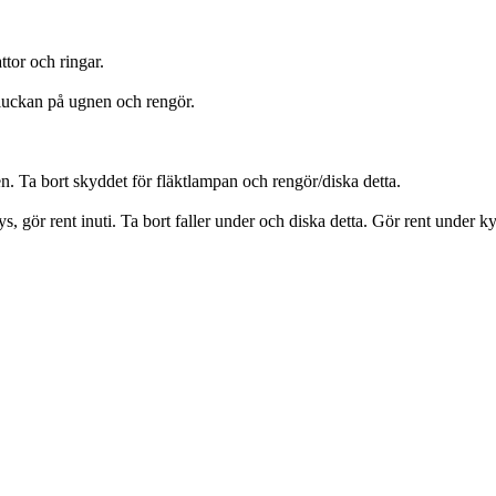
tor och ringar.
sluckan på ugnen och rengör.
kten. Ta bort skyddet för fläktlampan och rengör/diska detta.
rys, gör rent inuti. Ta bort faller under och diska detta. Gör rent under k