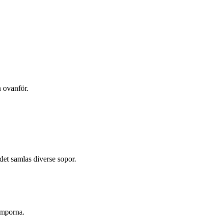
 ovanför.
et samlas diverse sopor.
amporna.