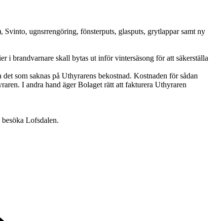
), Svinto, ugnsrrengöring, fönsterputs, glasputs, grytlappar samt ny
i brandvarnare skall bytas ut inför vintersäsong för att säkerställa
tera det som saknas på Uthyrarens bekostnad. Kostnaden för sådan
raren. I andra hand äger Bolaget rätt att fakturera Uthyraren
l besöka Lofsdalen.