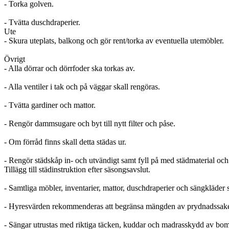
- Torka golven.
- Tvätta duschdraperier.
Ute
- Skura uteplats, balkong och gör rent/torka av eventuella utemöbler.
Övrigt
- Alla dörrar och dörrfoder ska torkas av.
- Alla ventiler i tak och på väggar skall rengöras.
- Tvätta gardiner och mattor.
- Rengör dammsugare och byt till nytt filter och påse.
- Om förråd finns skall detta städas ur.
- Rengör städskåp in- och utvändigt samt fyll på med städmaterial oc
Tillägg till städinstruktion efter säsongsavslut.
- Samtliga möbler, inventarier, mattor, duschdraperier och sängkläder sk
- Hyresvärden rekommenderas att begränsa mängden av prydnadssaker, 
- Sängar utrustas med riktiga täcken, kuddar och madrasskydd av bom