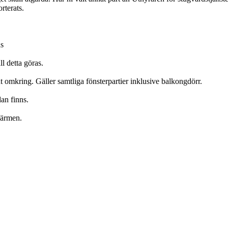
rterats.
as
l detta göras.
nt omkring. Gäller samtliga fönsterpartier inklusive balkongdörr.
an finns.
kärmen.