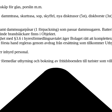
sskåp för glas, porslin m.m.
dammtrasa, skurtrasa, sop, skyffel, nya disktrasor (5st), diskborste (3st
 samt dammsugarpåsar (1 förpackning) som passar dammsugaren. Batterier 
ände brandsläckare finns i Objektet.
lighet med §3.6 i hyresförmedlingsavtalet äger Bolaget rätt att komplet
a i första hand regleras genom avdrag från ersättning som tillkommer Uthy
r inhyrd personal.
örmedlar uthyrning och bokning av fritidsboenden till turister som vil