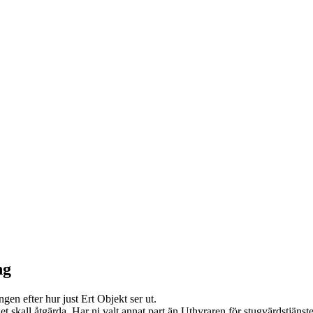
ng
ngen efter hur just Ert Objekt ser ut.
kall åtgärda. Har ni valt annat part än Uthyraren för stugvärdstjänster