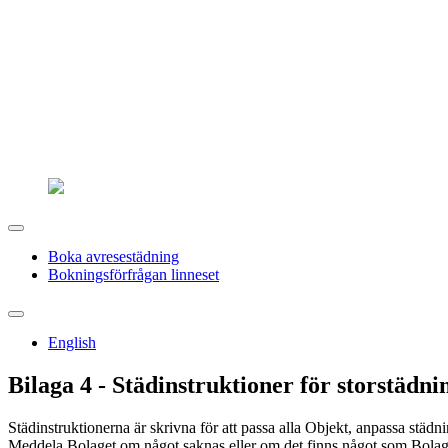
Boka avresestädning
Bokningsförfrågan linneset
English
Bilaga 4 - Städinstruktioner för storstädni
Städinstruktionerna är skrivna för att passa alla Objekt, anpassa städni
Meddela Bolaget om något saknas eller om det finns något som Bolaget s