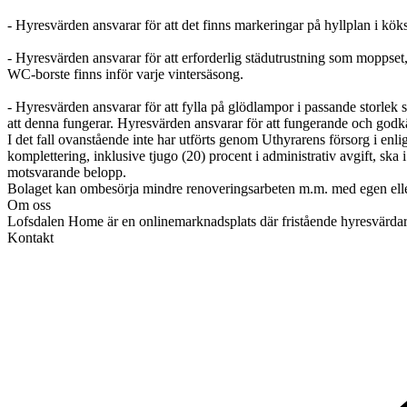
- Hyresvärden ansvarar för att det finns markeringar på hyllplan i kök
- Hyresvärden ansvarar för att erforderlig städutrustning som moppset, 
WC-borste finns inför varje vintersäsong.
- Hyresvärden ansvarar för att fylla på glödlampor i passande storlek
att denna fungerar. Hyresvärden ansvarar för att fungerande och godk
I det fall ovanstående inte har utförts genom Uthyrarens försorg i en
komplettering, inklusive tjugo (20) procent i administrativ avgift, sk
motsvarande belopp.
Bolaget kan ombesörja mindre renoveringsarbeten m.m. med egen elle
Om oss
Lofsdalen Home är en onlinemarknadsplats där fristående hyresvärdar f
Kontakt