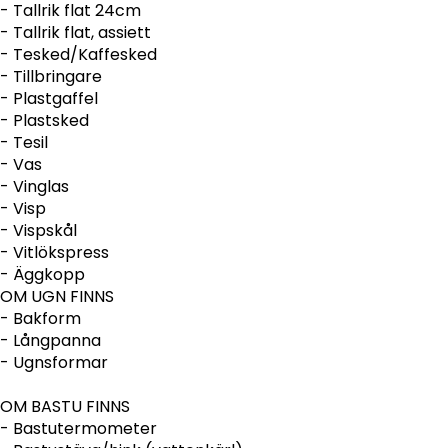
- Tallrik flat 24cm
- Tallrik flat, assiett
- Tesked/Kaffesked
- Tillbringare
- Plastgaffel
- Plastsked
- Tesil
- Vas
- Vinglas
- Visp
- Vispskål
- Vitlökspress
- Äggkopp
OM UGN FINNS
- Bakform
- Långpanna
- Ugnsformar
OM BASTU FINNS
- Bastutermometer