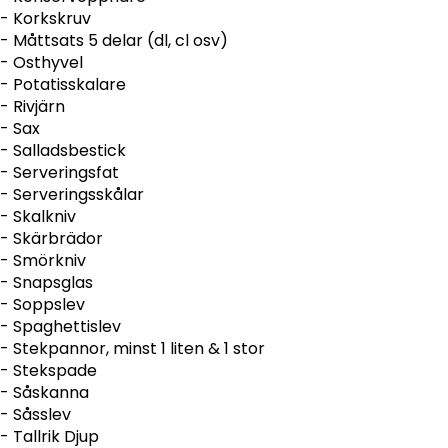
- Korkskruv
- Måttsats 5 delar (dl, cl osv)
- Osthyvel
- Potatisskalare
- Rivjärn
- Sax
- Salladsbestick
- Serveringsfat
- Serveringsskålar
- Skalkniv
- Skärbrädor
- Smörkniv
- Snapsglas
- Soppslev
- Spaghettislev
- Stekpannor, minst 1 liten & 1 stor
- Stekspade
- Såskanna
- Såsslev
- Tallrik Djup