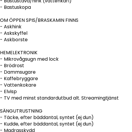
- Bastustäva/hink (vattenkärl)
- Bastuskopa
OM ÖPPEN SPIS/BRASKAMIN FINNS
- Askhink
- Askskyffel
- Askborste
HEMELEKTRONIK
- Mikrovågsugn med lock
- Brödrost
- Dammsugare
- Kaffebryggare
- Vattenkokare
- Elvisp
- TV med minst standardutbud alt. Streamingtjänst
SÄNGUTRUSTNING
- Täcke, efter bäddantal, syntet (ej dun)
- Kudde, efter bäddantal, syntet (ej dun)
- Madrasskydd