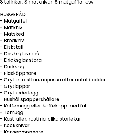
8 tallrikar, 8 matknivar, 8 matgafflar osv.
HUSGERÅD
- Matgaffel
- Matkniv
- Matsked
- Brödkniv
- Diskställ
- Dricksglas små
- Dricksglas stora
- Durkslag
- Flasköppnare
- Grytor, rostfria, anpassa efter antal bäddar
- Grytlappar
- Grytunderlägg
- Hushållspappershållare
- Kaffemugg eller Kaffekopp med fat
- Temugg
- Kastruller, rostfria, olika storlekar
- Kockknivar
- Konservöppnare