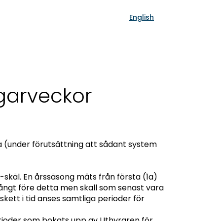
English
̈garveckor
ta (under förutsättning att sådant system
skäl. En årssäsong mäts från första (1a)
 långt före detta men skall som senast vara
kett i tid anses samtliga perioder för
perioder som bokats upp av Uthyraren för