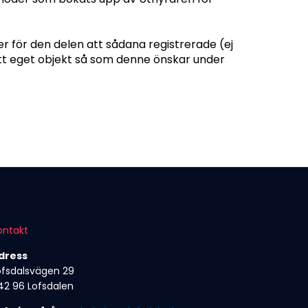
ler för den delen att sådana registrerade (ej
sitt eget objekt så som denne önskar under
ontakt
dress
ofsdalsvägen 29
42 96 Lofsdalen