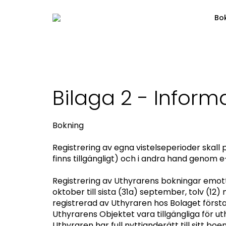
Bo
Bilaga 2 - Infor
Bokning
Registrering av egna vistelseperioder skall 
finns tillgängligt) och i andra hand genom
Registrering av Uthyrarens bokningar emott
oktober till sista (31a) september, tolv (1
registrerad av Uthyraren hos Bolaget första
Uthyrarens Objektet vara tillgängliga för ut
Uthyraren har full nyttjanderätt till sitt b