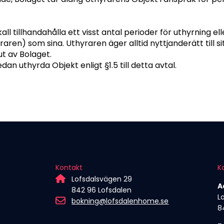
all tillhandahålla ett visst antal perioder för uthyrning el
aren) som sina. Uthyraren äger alltid nyttjanderätt till 
ut av Bolaget.
dan uthyrda Objekt enligt §1.5 till detta avtal.
Kontakt
K
Lofsdalsvägen 29
A
842 96 Lofsdalen
L
bokning@lofsdalenhome.se
8