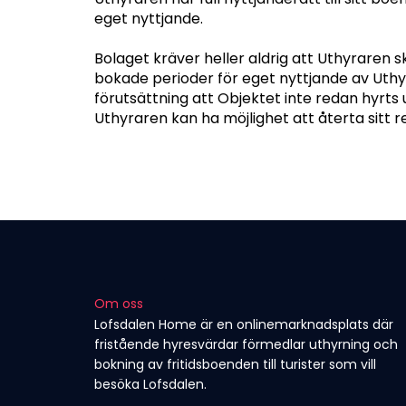
eget nyttjande.
Bolaget kräver heller aldrig att Uthyraren sk
bokade perioder för eget nyttjande av Uthyr
förutsättning att Objektet inte redan hyrts 
Uthyraren kan ha möjlighet att återta sitt re
Om oss
Lofsdalen Home är en onlinemarknadsplats där
fristående hyresvärdar förmedlar uthyrning och
bokning av fritidsboenden till turister som vill
besöka Lofsdalen.