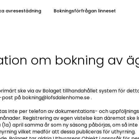
ka avresestädning
Bokningsförfrågan linneset
mation om bokning av a
primärt ske via av Bolaget tillhandahållet system för det
 e-post på bokning@lofsdalenhome.se .
as inte per telefon av dokumentations- och uppföljnings-
2) månader. Registrering av egen vistelse kan däremot ske
 (1a) april samma år som ny säsong påbörjas, om så inte s
hyrning vilket medför att dessa publiceras för uthyrning.
oende, Bolaget tar aldrig Uthyrarens Objekt i anspråk för 